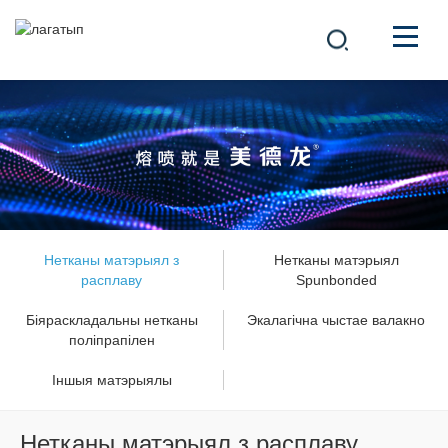
КАМПАНІЯ
ПРАДУКТЫ
中文
РАШЭННІ
НАВІНЫ
Нетканы матэрыял з
Нетканы матэрыял
расплаву
Spunbonded
КАР'ЕРА
Біяраскладальны нетканы
Экалагічна чыстае валакно
поліпрапілен
КАНТАКТ
Іншыя матэрыялы
Нетканы матэрыял з расплаву