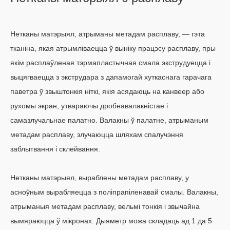
Нетканы матэрыял, атрыманы метадам расплаву, — гэта
тканіна, якая атрымліваецца ў выніку працэсу расплаву, пры
якім расплаўленая тэрмапластычная смала экструдуецца і
выцягваецца з экструдара з дапамогай хуткаснага гарачага
паветра ў звыштонкія ніткі, якія асядаюць на канвеер або
рухомы экран, утвараючы дробнавалакністае і
самазлучальнае палатно. Валакны ў палатне, атрыманым
метадам расплаву, злучаюцца шляхам спалучэння
заблытвання і склейвання.
Нетканы матэрыял, выраблены метадам расплаву, у
асноўным вырабляецца з поліпрапіленавай смалы. Валакны,
атрыманыя метадам расплаву, вельмі тонкія і звычайна
вымяраюцца ў мікронах. Дыяметр можа складаць ад 1 да 5