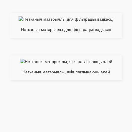
Нетканыя матэрыялы для фільтрацыі вадкасці
Нетканыя матэрыялы, якія паглынаюць алей