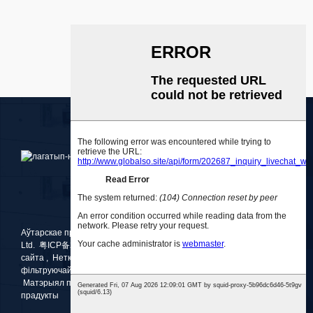
Аўтарскае права © 2010-2025 Medlong (Guangzhou) Holdings Co.,
Ltd.
粤ICP备2021096675号-1
Рэкамендаваныя тавары
,
Мапа
сайта
,
Нетканы
,
Тканіна для абароны садавіны
,
Матэрыял
фільтруючай мембраны
,
Універсальная садовая тканіна
,
Матэрыял паветранага фільтра
,
расплавлены выдзіманы
,
Усе
прадукты