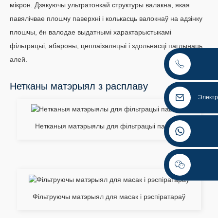
мікрон. Дзякуючы ультратонкай структуры валакна, якая
павялічвае плошчу паверхні і колькасць валокнаў на адзінку
плошчы, ён валодае выдатнымі характарыстыкамі
фільтрацыі, абароны, цеплаізаляцыі і здольнасці паглынаць
алей.
Нетканы матэрыял з расплаву
Электр
Нетканыя матэрыялы для фільтрацыі паветра
Фільтруючы матэрыял для масак і рэспіратараў