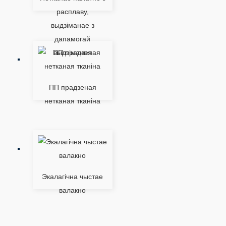
расплаву,
выдзіманае з
дапамогай
выдзімання
ПП прадзеная
нетканая тканіна
Экалагічна чыстае
валакно