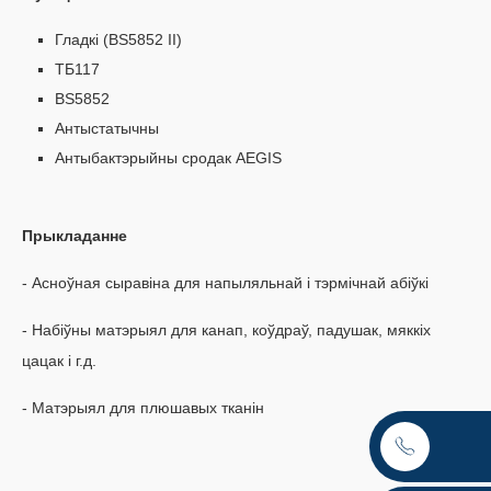
Гладкі (BS5852 II)
ТБ117
BS5852
Антыстатычны
Антыбактэрыйны сродак AEGIS
Прыкладанне
- Асноўная сыравіна для напыляльнай і тэрмічнай абіўкі
- Набіўны матэрыял для канап, коўдраў, падушак, мяккіх
цацак і г.д.
- Матэрыял для плюшавых тканін