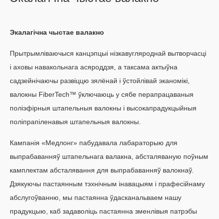
Экалагічна чыстае валакно
Прытрымліваючыся канцэпцыі нізкавугляроднай вытворчасці
і аховы навакольнага асяроддзя, а таксама актыўна
садзейнічаючы развіццю зялёнай і ўстойлівай эканомікі,
валокны FiberTech™ ўключаюць у сябе перапрацаваныя
поліэфірныя штапельныя валокны і высокапрадукцыйныя
поліпрапіленавыя штапельныя валокны.
Кампанія «Медлонг» пабудавала лабараторыю для
выпрабаванняў штапельнага валакна, абсталяваную поўным
камплектам абсталявання для выпрабаванняў валокнаў.
Дзякуючы пастаянным тэхнічным інавацыям і прафесійнаму
абслугоўванню, мы пастаянна ўдасканальваем нашу
прадукцыю, каб задаволіць пастаянна зменлівыя патрэбы