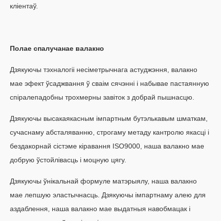
кліентаў.
Полае спалучанае валакно
Дзякуючы тэхналогіі несіметрычнага астуджэння, валакно
мае эфект ўсаджвання ў сваім сячэнні і набывае пастаянную
спіралепадобны трохмерны завіток з добрай пышнасцю.
Дзякуючы высакаякасным імпартным бутэлькавым шматкам,
сучаснаму абсталяванню, строгаму метаду кантролю якасці і
бездакорнай сістэме кіравання ISO9000, наша валакно мае
добрую ўстойлівасць і моцную цягу.
Дзякуючы ўнікальнай формуле матэрыялу, наша валакно
мае лепшую эластычнасць. Дзякуючы імпартнаму алею для
аздаблення, наша валакно мае выдатныя навобмацак і