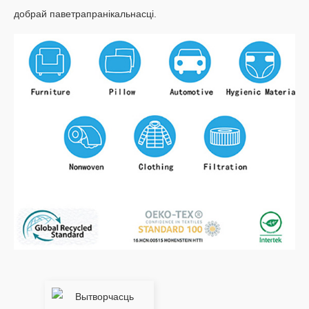
добрай паветрапранікальнасці.