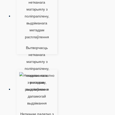
Вытворчасць
нетканага
матэрыялу з
поліпрапілену,
выдзіманага
метадам
расплаўлення
Нетканае палатно з