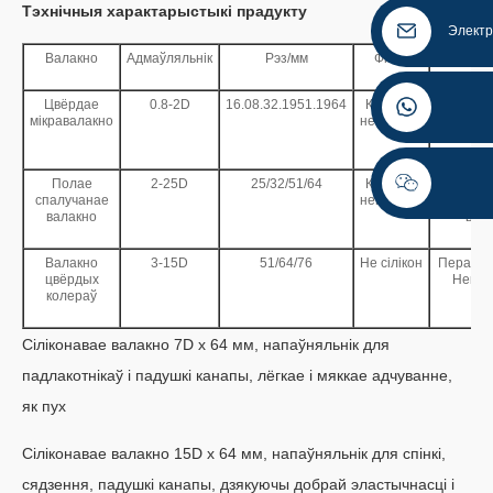
Тэхнічныя характарыстыкі прадукту
Электр
Валакно
Адмаўляльнік
Рэз/мм
Фініш
Кл
Цвёрдае
0.8-2D
16.08.32.1951.1964
Крэмній/
Перапра
мікравалакно
некрэмній
паўцв
цвё
Полае
2-25D
25/32/51/64
Крэмній/
Перапра
спалучанае
некрэмній
паўцв
валакно
цвё
Валакно
3-15D
51/64/76
Не сілікон
Перапра
цвёрдых
Некра
колераў
Сіліконавае валакно 7D x 64 мм, напаўняльнік для
падлакотнікаў і падушкі канапы, лёгкае і мяккае адчуванне,
як пух
Сіліконавае валакно 15D x 64 мм, напаўняльнік для спінкі,
сядзення, падушкі канапы, дзякуючы добрай эластычнасці і