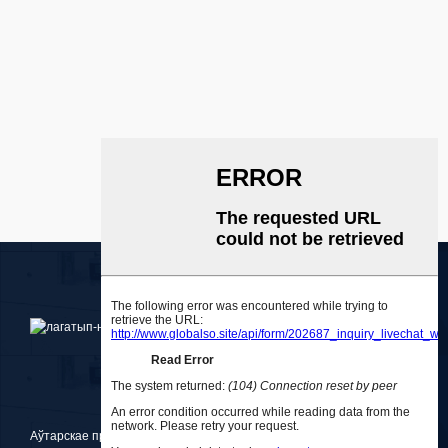
Аўтарскае права © 2010-2025 Medlong (Guangzhou) Holdings Co.,