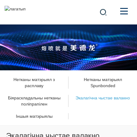
КАМПАНІЯ
ПРАДУКТЫ
中文
РАШЭННІ
НАВІНЫ
Нетканы матэрыял з
Нетканы матэрыял
расплаву
Spunbonded
КАР'ЕРА
Біяраскладальны нетканы
Экалагічна чыстае валакно
поліпрапілен
КАНТАКТ
Іншыя матэрыялы
Экалагічна чыстае валакно