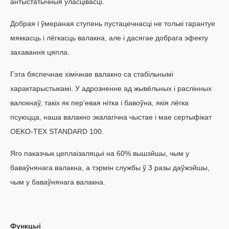
антыстатычныя ўласцівасці.
Добрая і ўмераная ступень пустацечнасці не толькі гарантуе
мяккасць і лёгкасць валакна, але і дасягае добрага эфекту
захавання цяпла.
Гэта бяспечнае хімічнае валакно са стабільнымі
характарыстыкамі. У адрозненне ад жывёльных і раслінных
валокнаў, такіх як пер'евая нітка і бавоўна, якія лёгка
псуюцца, наша валакно экалагічна чыстае і мае сертыфікат
OEKO-TEX STANDARD 100.
Яго паказчык цеплаізаляцыі на 60% вышэйшы, чым у
баваўнянага валакна, а тэрмін службы ў 3 разы даўжэйшы,
чым у баваўнянага валакна.
Функцыі